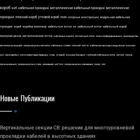
короб
ккб
кабельная проходка
металлические кабельные проходки
металлические
проходки
плоский короб
угловой короб
пкм
опорные конструкции
модульная кабельная
проходка
короб
коробка зажимов
кабельные лотки
кз
кабельный лоток
кабельный короб
лазерная резка
металлические лотки
кабельные короба
лестничный лоток
лотки перфорированные
производство
металлоконструкций
лазерная резка металла
кабельные стойки
плоский
ккб по
кабельная проходка модульная
косынки
укп
нержавейка
узел коммутации привода
сталь
угловой
косынки боковые
глубокий кабельный лоток
металл
латунь
трехканальный
лазерная резка стали
алюминий
ккб 3по
лазерная резка алюминия
лазер
лэп
Новые Публикации
Вертикальные секции СВ: решение для многоуровневой
прокладки кабелей в высотных зданиях