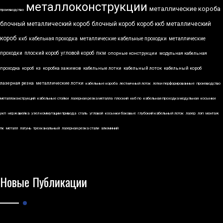
металлоконструкции
металлические короба
производство
блочный металлический короб
блочный короб
короб ккб
металлический
короб
ккб
кабельная проходка
металлические кабельные проходки
металлические
проходки
плоский короб
угловой короб
пкм
опорные конструкции
модульная кабельная
проходка
короб
кз
коробка зажимов
кабельные лотки
кабельный лоток
кабельный короб
лазерная резка
металлические лотки
кабельные короба
лестничный лоток
лотки перфорированные
производство
металлоконструкций
кабельные стойки
лазерная резка металла
плоский
ккб по
кабельная проходка модульная
косынки
укп
нержавейка
узел коммутации привода
сталь
угловой
косынки боковые
глубокий кабельный лоток
лазер
лэп
монтаж
пк
металл
латунь
трехканальный
лазерная резка стали
алюминий
Новые Публикации