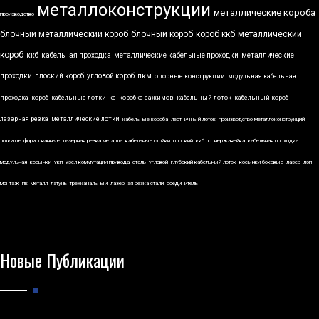
металлоконструкции
металлические короба
производство
блочный металлический короб
блочный короб
короб ккб
металлический
короб
ккб
кабельная проходка
металлические кабельные проходки
металлические
проходки
плоский короб
угловой короб
пкм
опорные конструкции
модульная кабельная
проходка
короб
кабельные лотки
кз
коробка зажимов
кабельный лоток
кабельный короб
лазерная резка
металлические лотки
кабельные короба
лестничный лоток
производство металлоконструкций
лотки перфорированные
лазерная резка металла
кабельные стойки
плоский
ккб по
нержавейка
кабельная проходка
модульная
косынки
укп
узел коммутации привода
сталь
угловой
глубокий кабельный лоток
косынки боковые
лазер
лэп
монтаж
пк
металл
латунь
трехканальный
лазерная резка стали
соединитель
Новые Публикации