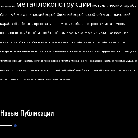
металлоконструкции
металлические короба
производство
блочный металлический короб
блочный короб
короб ккб
металлический
короб
ккб
кабельная проходка
металлические кабельные проходки
металлические
проходки
плоский короб
угловой короб
пкм
опорные конструкции
модульная кабельная
проходка
короб
кз
коробка зажимов
кабельные лотки
кабельный лоток
кабельный короб
лазерная резка
металлические лотки
кабельные короба
лестничный лоток
лотки перфорированные
производство
металлоконструкций
кабельные стойки
лазерная резка металла
плоский
ккб по
нержавейка
кабельная проходка модульная
косынки
укп
узел коммутации привода
сталь
угловой
глубокий кабельный лоток
косынки боковые
лазер
лэп
монтаж
пк
металл
латунь
трехканальный
лазерная резка стали
алюминий
Новые Публикации