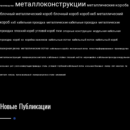
металлоконструкции
металлические короба
производство
блочный металлический короб
блочный короб
короб ккб
металлический
короб
ккб
кабельная проходка
металлические кабельные проходки
металлические
проходки
плоский короб
угловой короб
пкм
опорные конструкции
модульная кабельная
проходка
короб
кз
коробка зажимов
кабельные лотки
кабельный лоток
кабельный короб
лазерная резка
металлические лотки
кабельные короба
лестничный лоток
лотки перфорированные
производство
металлоконструкций
лазерная резка металла
кабельные стойки
плоский
ккб по
нержавейка
кабельная проходка модульная
косынки
укп
узел коммутации привода
сталь
угловой
глубокий кабельный лоток
косынки боковые
лазер
лэп
монтаж
пк
металл
латунь
трехканальный
лазерная резка стали
алюминий
Новые Публикации