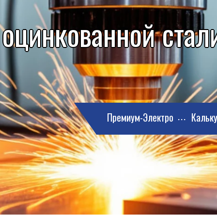
 оцинкованной стали
Премиум-Электро
Кальку