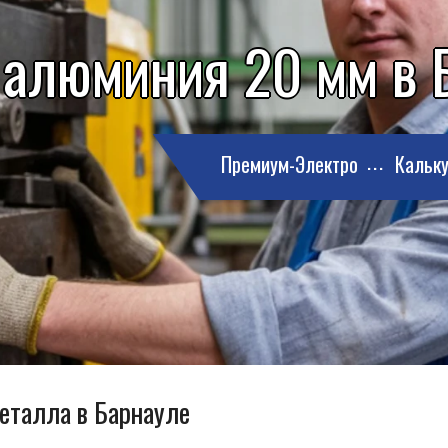
 алюминия 20 мм в 
Премиум-Электро
Кальку
металла в Барнауле