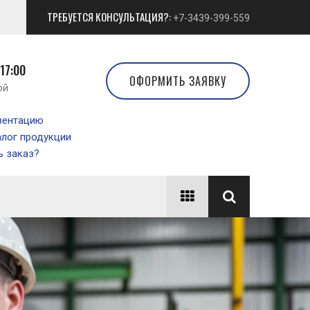
ТРЕБУЕТСЯ КОНСУЛЬТАЦИЯ?:
+7-3439-399-559
 17:00
ОФОРМИТЬ ЗАЯВКУ
ой
зентацию
алог продукции
 заказ?