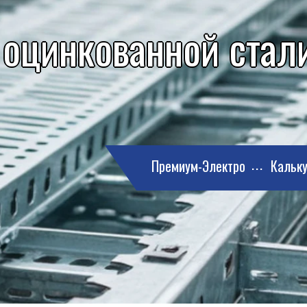
 оцинкованной стали
Премиум-Электро
Кальку