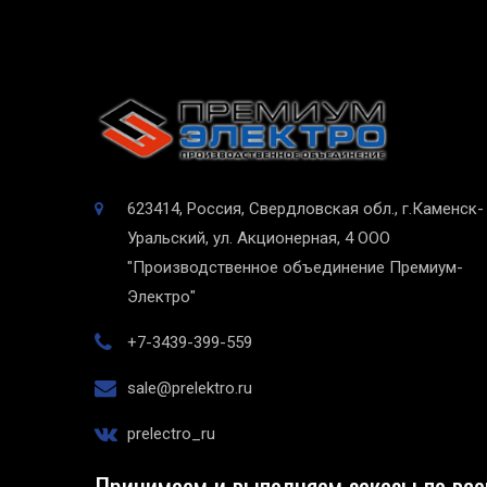
623414, Россия, Свердловская обл., г.Каменск-
Уральский, ул. Акционерная, 4
ООО
"Производственное объединение Премиум-
Электро"
+7-3439-399-559
sale@prelektro.ru
prelectro_ru
Принимаем и выполняем заказы по все