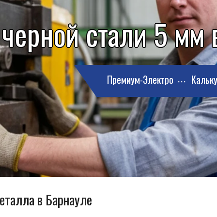
 черной стали 5 мм 
Премиум-Электро
Кальку
металла в Барнауле