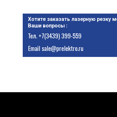
Хотите заказать лазерную резку м
Ваши вопросы :
Тел.
+7(3439) 399-559
Email
sale@prelektro.ru