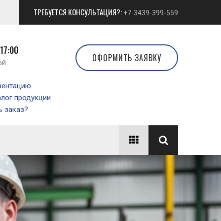
ТРЕБУЕТСЯ КОНСУЛЬТАЦИЯ?:
+7-3439-399-559
 17:00
ОФОРМИТЬ ЗАЯВКУ
ой
зентацию
алог продукции
 заказ?