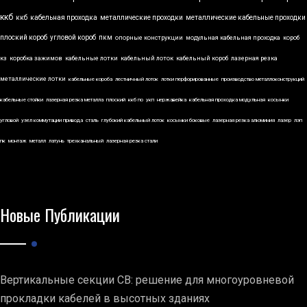
ккб
ккб
кабельная проходка
металлические проходки
металлические кабельные проходки
плоский короб
угловой короб
пкм
опорные конструкции
модульная кабельная проходка
короб
кз
коробка зажимов
кабельные лотки
кабельный лоток
кабельный короб
лазерная резка
металлические лотки
кабельные короба
лестничный лоток
лотки перфорированные
производство металлоконструкций
кабельные стойки
лазерная резка металла
плоский
ккб по
укп
нержавейка
кабельная проходка модульная
косынки
угловой
узел коммутации привода
сталь
глубокий кабельный лоток
косынки боковые
лазерная резка алюминия
лазер
лэп
пк
монтаж
металл
латунь
трехканальный
лазерная резка стали
Новые Публикации
Вертикальные секции СВ: решение для многоуровневой
прокладки кабелей в высотных зданиях