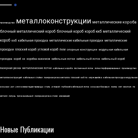
металлоконструкции
металлические короба
производство
блочный металлический короб
блочный короб
короб ккб
металлический
короб
ккб
кабельная проходка
металлические кабельные проходки
металлические
проходки
плоский короб
угловой короб
пкм
опорные конструкции
модульная кабельная
проходка
короб
кз
коробка зажимов
кабельные лотки
кабельный лоток
кабельный короб
лазерная резка
металлические лотки
кабельные короба
лестничный лоток
лотки перфорированные
производство
металлоконструкций
кабельные стойки
лазерная резка металла
плоский
ккб по
нержавейка
кабельная проходка модульная
косынки
укп
узел коммутации привода
сталь
угловой
глубокий кабельный лоток
косынки боковые
лазер
лэп
монтаж
пк
металл
латунь
трехканальный
лазерная резка стали
алюминий
Новые Публикации