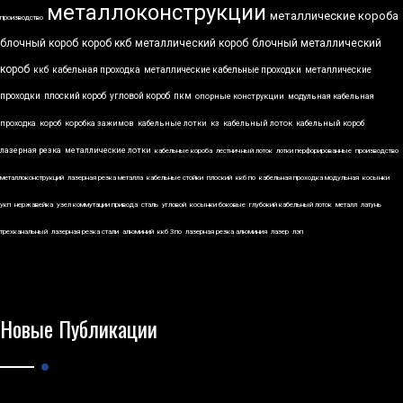
металлоконструкции
металлические короба
производство
блочный короб
короб ккб
металлический короб
блочный металлический
короб
ккб
кабельная проходка
металлические кабельные проходки
металлические
проходки
плоский короб
угловой короб
пкм
опорные конструкции
модульная кабельная
проходка
короб
коробка зажимов
кабельные лотки
кз
кабельный лоток
кабельный короб
лазерная резка
металлические лотки
кабельные короба
лестничный лоток
лотки перфорированные
производство
металлоконструкций
лазерная резка металла
кабельные стойки
плоский
ккб по
кабельная проходка модульная
косынки
укп
нержавейка
узел коммутации привода
сталь
угловой
косынки боковые
глубокий кабельный лоток
металл
латунь
трехканальный
лазерная резка стали
алюминий
ккб 3по
лазерная резка алюминия
лазер
лэп
Новые Публикации