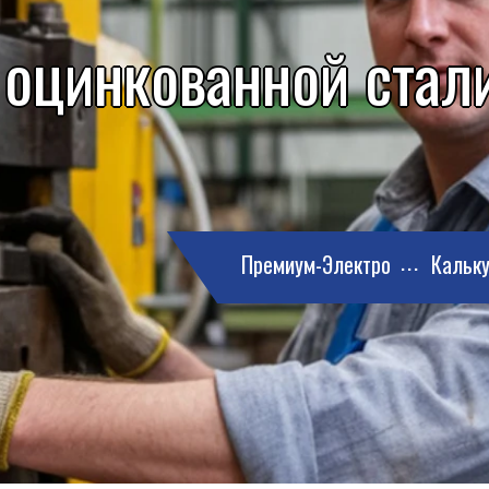
 оцинкованной стали
Премиум-Электро
Кальку