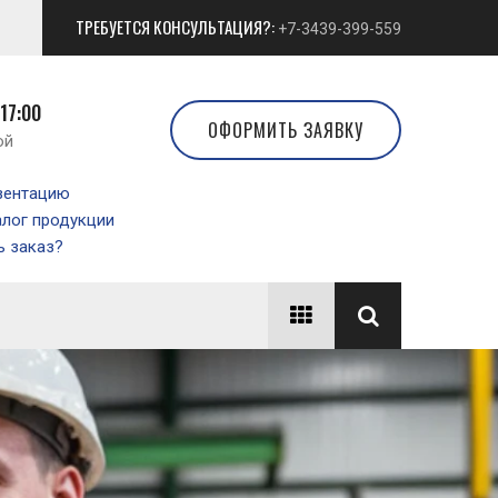
ТРЕБУЕТСЯ КОНСУЛЬТАЦИЯ?:
+7-3439-399-559
 17:00
ОФОРМИТЬ ЗАЯВКУ
ой
зентацию
алог продукции
 заказ?