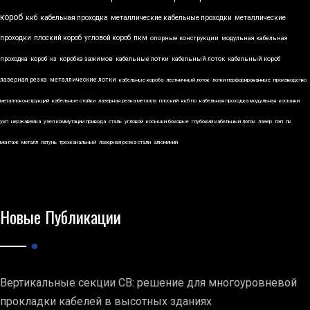
короб
ккб
кабельная проходка
металлические кабельные проходки
металлические
проходки
плоский короб
угловой короб
пкм
опорные конструкции
модульная кабельная
проходка
короб
кз
коробка зажимов
кабельные лотки
кабельный лоток
кабельный короб
лазерная резка
металлические лотки
кабельные короба
лестничный лоток
лотки перфорированные
производство
металлоконструкций
кабельные стойки
лазерная резка металла
плоский
ккб по
кабельная проходка модульная
косынки
укп
нержавейка
узел коммутации привода
сталь
угловой
косынки боковые
глубокий кабельный лоток
лазер
лэп
пк
монтаж
металл
латунь
трехканальный
лазерная резка стали
алюминий
Новые Публикации
Вертикальные секции СВ: решение для многоуровневой
прокладки кабелей в высотных зданиях