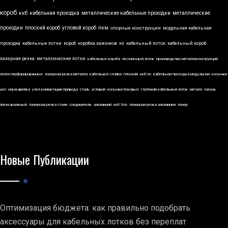
короб
ккб
кабельная проходка
металлические кабельные проходки
металлические
проходки
плоский короб
угловой короб
пкм
опорные конструкции
модульная кабельная
проходка
кабельные лотки
короб
коробка зажимов
кз
кабельный лоток
кабельный короб
лазерная резка
металлические лотки
кабельные короба
лестничный лоток
производство металлоконструкций
лотки перфорированные
лазерная резка металла
кабельные стойки
плоский
ккб по
кабельная проходка модульная
косынки
укп
нержавейка
узел коммутации привода
сталь
угловой
косынки боковые
глубокий кабельный лоток
металл
латунь
трехканальный
лазерная резка стали
соединитель
алюминий
ккб 3по
лазерная резка алюминия
лазер
Новые Публикации
Оптимизация бюджета: как правильно подобрать
аксессуары для кабельных лотков без переплат