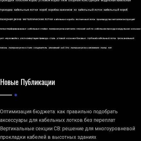
проходки
плоский короб
угловой короб
пкм
опорные конструкции
модульная кабельная
проходка
кабельные лотки
короб
коробка зажимов
кз
кабельный лоток
кабельный короб
лазерная резка
металлические лотки
кабельные короба
лестничный лоток
производство металлоконструкций
лотки перфорированные
кабельные стойки
лазерная резка металла
плоский
ккб по
кабельная проходка модульная
косынки
укп
нержавейка
узел коммутации привода
сталь
угловой
косынки боковые
глубокий кабельный лоток
трехканальный
латунь
лазерная резка стали
соединитель
алюминий
ккб 3по
лазерная резка алюминия
лазер
лэп
Новые Публикации
Оптимизация бюджета: как правильно подобрать
аксессуары для кабельных лотков без переплат
Вертикальные секции СВ: решение для многоуровневой
прокладки кабелей в высотных зданиях