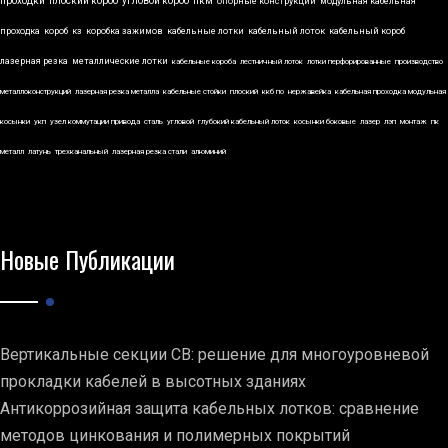
проходки
плоский короб
угловой короб
пкм
опорные конструкции
модульная кабельная
проходка
короб
кз
коробка зажимов
кабельные лотки
кабельный лоток
кабельный короб
лазерная резка
металлические лотки
кабельные короба
лестничный лоток
лотки перфорированные
производство
металлоконструкций
лазерная резка металла
кабельные стойки
плоский
ккб по
нержавейка
кабельная проходка модульная
косынки
укп
узел коммутации привода
сталь
угловой
глубокий кабельный лоток
косынки боковые
лазер
лэп
монтаж
пк
металл
латунь
трехканальный
лазерная резка стали
алюминий
Новые Публикации
Вертикальные секции СВ: решение для многоуровневой
прокладки кабелей в высотных зданиях
Антикоррозийная защита кабельных лотков: сравнение
методов цинкования и полимерных покрытий