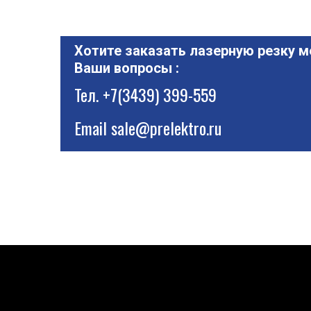
Хотите заказать лазерную резку м
Ваши вопросы :
Тел.
+7(3439) 399-559
Email
sale@prelektro.ru