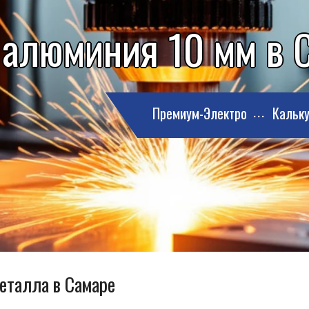
 алюминия 10 мм в 
Премиум-Электро
Кальку
металла в Самаре