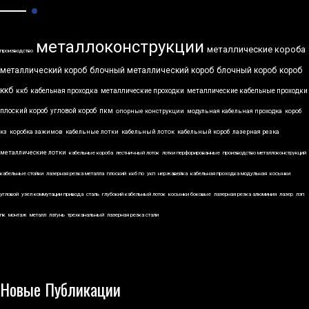
металлоконструкции
металлические короба
производство
металлический короб
блочный металлический короб
блочный короб
короб
ккб
ккб
кабельная проходка
металлические проходки
металлические кабельные проходки
плоский короб
угловой короб
пкм
опорные конструкции
модульная кабельная проходка
короб
кз
коробка зажимов
кабельные лотки
кабельный лоток
кабельный короб
лазерная резка
металлические лотки
кабельные короба
лестничный лоток
лотки перфорированные
производство металлоконструкций
кабельные стойки
лазерная резка металла
плоский
ккб по
укп
нержавейка
кабельная проходка модульная
косынки
угловой
узел коммутации привода
сталь
глубокий кабельный лоток
косынки боковые
лазерная резка алюминия
лазер
лэп
пк
монтаж
металл
латунь
трехканальный
лазерная резка стали
Новые Публикации