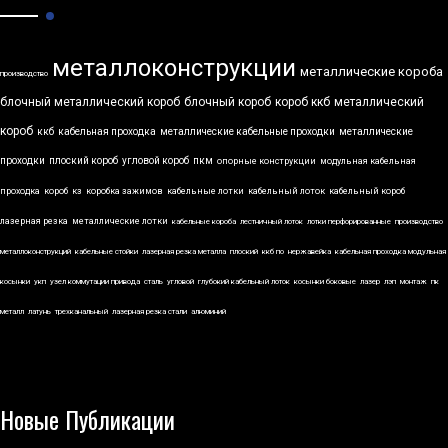
металлоконструкции
металлические короба
производство
блочный металлический короб
блочный короб
короб ккб
металлический
короб
ккб
кабельная проходка
металлические кабельные проходки
металлические
проходки
плоский короб
угловой короб
пкм
опорные конструкции
модульная кабельная
проходка
короб
кз
коробка зажимов
кабельные лотки
кабельный лоток
кабельный короб
лазерная резка
металлические лотки
кабельные короба
лестничный лоток
лотки перфорированные
производство
металлоконструкций
кабельные стойки
лазерная резка металла
плоский
ккб по
нержавейка
кабельная проходка модульная
косынки
укп
узел коммутации привода
сталь
угловой
глубокий кабельный лоток
косынки боковые
лазер
лэп
монтаж
пк
металл
латунь
трехканальный
лазерная резка стали
алюминий
Новые Публикации