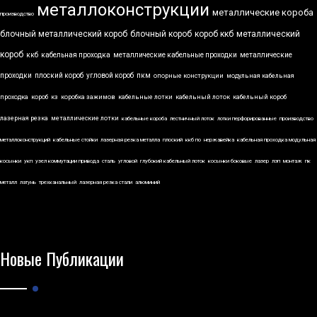
металлоконструкции
металлические короба
производство
блочный металлический короб
блочный короб
короб ккб
металлический
короб
ккб
кабельная проходка
металлические кабельные проходки
металлические
проходки
плоский короб
угловой короб
пкм
опорные конструкции
модульная кабельная
проходка
короб
кз
коробка зажимов
кабельные лотки
кабельный лоток
кабельный короб
лазерная резка
металлические лотки
кабельные короба
лестничный лоток
лотки перфорированные
производство
металлоконструкций
кабельные стойки
лазерная резка металла
плоский
ккб по
нержавейка
кабельная проходка модульная
косынки
укп
узел коммутации привода
сталь
угловой
глубокий кабельный лоток
косынки боковые
лазер
лэп
монтаж
пк
металл
латунь
трехканальный
лазерная резка стали
алюминий
Новые Публикации