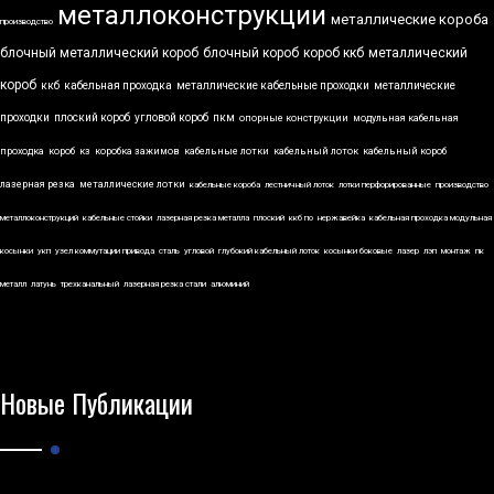
металлоконструкции
металлические короба
производство
блочный металлический короб
блочный короб
короб ккб
металлический
короб
ккб
кабельная проходка
металлические кабельные проходки
металлические
проходки
плоский короб
угловой короб
пкм
опорные конструкции
модульная кабельная
проходка
короб
кз
коробка зажимов
кабельные лотки
кабельный лоток
кабельный короб
лазерная резка
металлические лотки
кабельные короба
лестничный лоток
лотки перфорированные
производство
металлоконструкций
кабельные стойки
лазерная резка металла
плоский
ккб по
нержавейка
кабельная проходка модульная
косынки
укп
узел коммутации привода
сталь
угловой
глубокий кабельный лоток
косынки боковые
лазер
лэп
монтаж
пк
металл
латунь
трехканальный
лазерная резка стали
алюминий
Новые Публикации