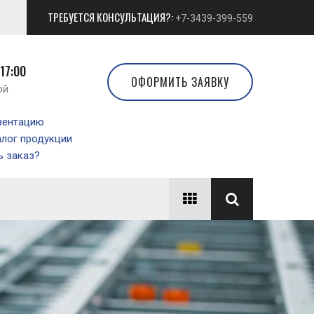
ТРЕБУЕТСЯ КОНСУЛЬТАЦИЯ?:
+7-3439-399-559
 17:00
ОФОРМИТЬ ЗАЯВКУ
ой
зентацию
алог продукции
 заказ?