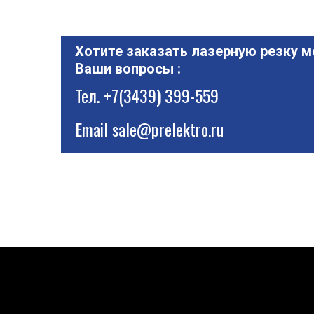
Хотите заказать лазерную резку м
Ваши вопросы :
Тел.
+7(3439) 399-559
Email
sale@prelektro.ru