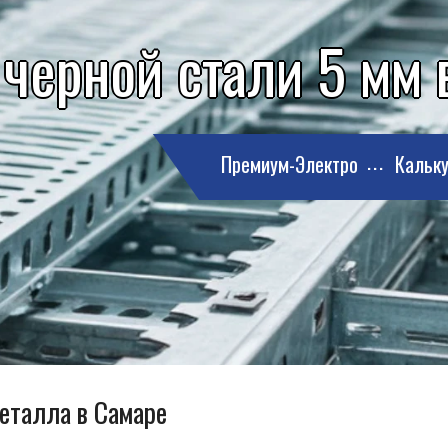
 черной стали 5 мм 
Премиум-Электро
Кальку
металла в Самаре