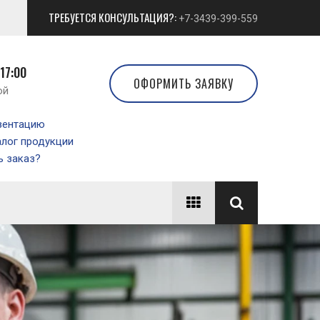
ТРЕБУЕТСЯ КОНСУЛЬТАЦИЯ?:
+7-3439-399-559
 17:00
ОФОРМИТЬ ЗАЯВКУ
ой
зентацию
алог продукции
 заказ?