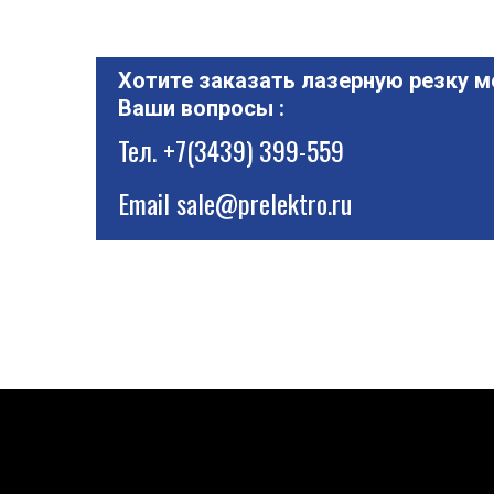
Хотите заказать лазерную резку м
Ваши вопросы :
Тел.
+7(3439) 399-559
Email
sale@prelektro.ru