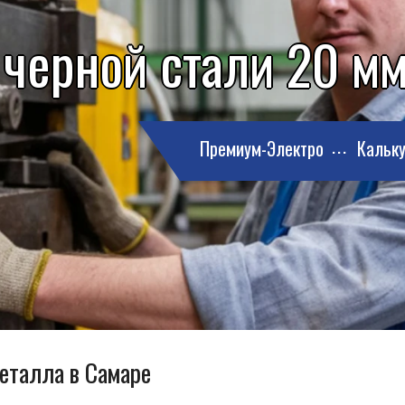
 черной стали 20 мм
Премиум-Электро
Кальку
металла в Самаре