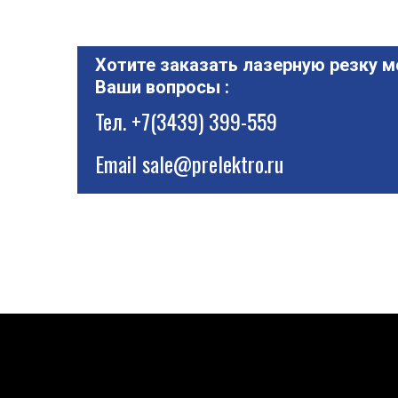
Хотите заказать лазерную резку м
Ваши вопросы :
Тел.
+7(3439) 399-559
Email
sale@prelektro.ru