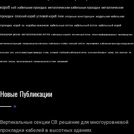
короб
ккб
кабельная проходка
металлические кабельные проходки
металлические
проходки
плоский короб
угловой короб
пкм
опорные конструкции
модульная кабельная
проходка
короб
кз
коробка зажимов
кабельные лотки
кабельный лоток
кабельный короб
лазерная резка
металлические лотки
кабельные короба
лестничный лоток
лотки перфорированные
производство
металлоконструкций
лазерная резка металла
кабельные стойки
плоский
ккб по
нержавейка
кабельная проходка модульная
косынки
укп
узел коммутации привода
сталь
угловой
глубокий кабельный лоток
косынки боковые
лазер
лэп
монтаж
пк
металл
латунь
трехканальный
лазерная резка стали
алюминий
Новые Публикации
Вертикальные секции СВ: решение для многоуровневой
прокладки кабелей в высотных зданиях