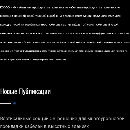
короб
ккб
кабельная проходка
металлические кабельные проходки
металлические
проходки
плоский короб
угловой короб
пкм
опорные конструкции
модульная кабельная
проходка
короб
кз
коробка зажимов
кабельные лотки
кабельный лоток
кабельный короб
лазерная резка
металлические лотки
кабельные короба
лестничный лоток
лотки перфорированные
производство
металлоконструкций
кабельные стойки
лазерная резка металла
плоский
ккб по
нержавейка
кабельная проходка модульная
косынки
укп
узел коммутации привода
сталь
угловой
глубокий кабельный лоток
косынки боковые
лазер
лэп
монтаж
пк
металл
латунь
трехканальный
лазерная резка стали
алюминий
Новые Публикации
Вертикальные секции СВ: решение для многоуровневой
прокладки кабелей в высотных зданиях