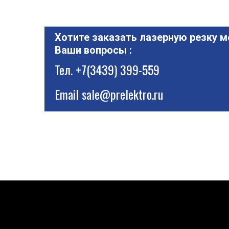
Хотите заказать лазерную резку м
Ваши вопросы :
Тел.
+7(3439) 399-559
Email
sale@prelektro.ru