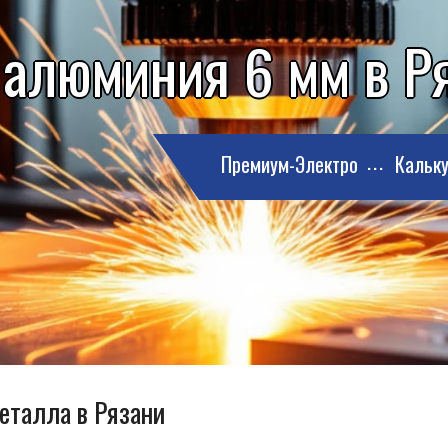
 алюминия 6 мм в Р
Премиум-Электро
Кальку
металла в Рязани