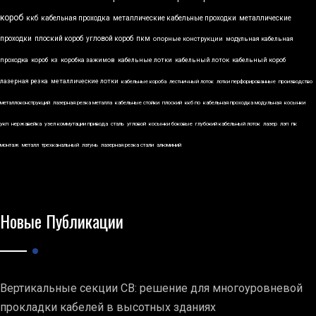
короб
ккб
кабельная проходка
металлические кабельные проходки
металлические
проходки
плоский короб
угловой короб
пкм
опорные конструкции
модульная кабельная
проходка
короб
кз
коробка зажимов
кабельные лотки
кабельный лоток
кабельный короб
лазерная резка
металлические лотки
кабельные короба
лестничный лоток
лотки перфорированные
производство
металлоконструкций
лазерная резка металла
кабельные стойки
плоский
ккб по
кабельная проходка модульная
косынки
укп
нержавейка
узел коммутации привода
сталь
угловой
косынки боковые
глубокий кабельный лоток
лазер
лэп
пк
монтаж
металл
трехканальный
латунь
лазерная резка стали
алюминий
Новые Публикации
Вертикальные секции СВ: решение для многоуровневой
прокладки кабелей в высотных зданиях