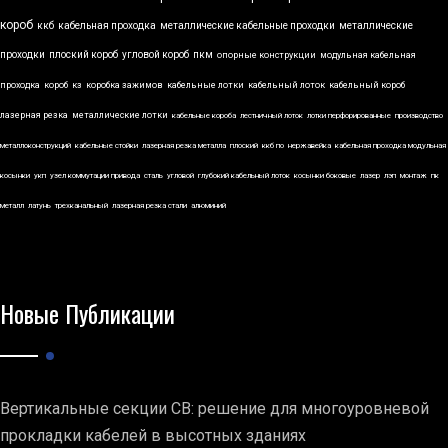
короб
ккб
кабельная проходка
металлические кабельные проходки
металлические
проходки
плоский короб
угловой короб
пкм
опорные конструкции
модульная кабельная
проходка
короб
кз
коробка зажимов
кабельные лотки
кабельный лоток
кабельный короб
лазерная резка
металлические лотки
кабельные короба
лестничный лоток
лотки перфорированные
производство
металлоконструкций
кабельные стойки
лазерная резка металла
плоский
ккб по
нержавейка
кабельная проходка модульная
косынки
укп
узел коммутации привода
сталь
угловой
глубокий кабельный лоток
косынки боковые
лазер
лэп
монтаж
пк
металл
латунь
трехканальный
лазерная резка стали
алюминий
Новые Публикации
Вертикальные секции СВ: решение для многоуровневой
прокладки кабелей в высотных зданиях