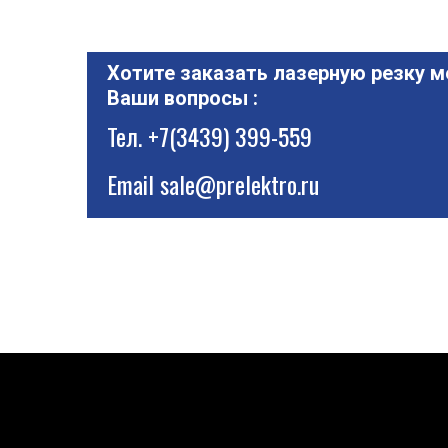
Хотите заказать лазерную резку м
Ваши вопросы :
Тел.
+7(3439) 399-559
Email
sale@prelektro.ru