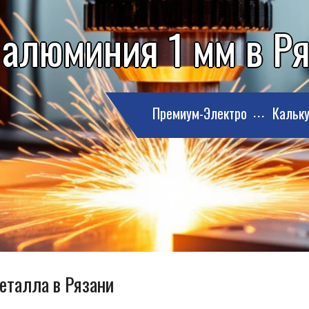
 алюминия 1 мм в Р
Премиум-Электро
Кальку
металла в Рязани