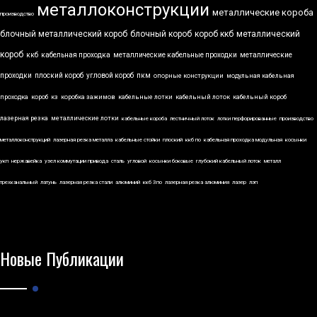
металлоконструкции
металлические короба
производство
блочный металлический короб
блочный короб
короб ккб
металлический
короб
ккб
кабельная проходка
металлические кабельные проходки
металлические
проходки
плоский короб
угловой короб
пкм
опорные конструкции
модульная кабельная
проходка
короб
кз
коробка зажимов
кабельные лотки
кабельный лоток
кабельный короб
лазерная резка
металлические лотки
кабельные короба
лестничный лоток
лотки перфорированные
производство
металлоконструкций
лазерная резка металла
кабельные стойки
плоский
ккб по
кабельная проходка модульная
косынки
укп
нержавейка
узел коммутации привода
сталь
угловой
косынки боковые
глубокий кабельный лоток
металл
трехканальный
латунь
лазерная резка стали
алюминий
ккб 3по
лазерная резка алюминия
лазер
лэп
Новые Публикации