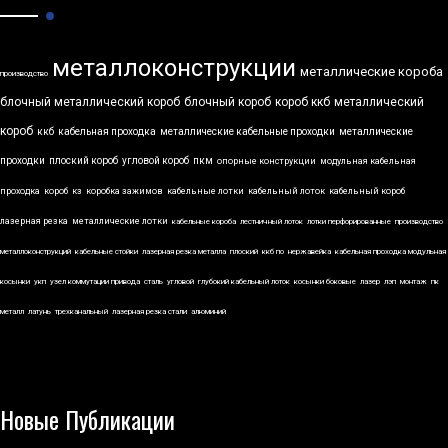
металлоконструкции
металлические короба
производство
блочный металлический короб
блочный короб
короб ккб
металлический
короб
ккб
кабельная проходка
металлические кабельные проходки
металлические
проходки
плоский короб
угловой короб
пкм
опорные конструкции
модульная кабельная
проходка
короб
кз
коробка зажимов
кабельные лотки
кабельный лоток
кабельный короб
лазерная резка
металлические лотки
кабельные короба
лестничный лоток
лотки перфорированные
производство
металлоконструкций
кабельные стойки
лазерная резка металла
плоский
ккб по
нержавейка
кабельная проходка модульная
косынки
укп
узел коммутации привода
сталь
угловой
глубокий кабельный лоток
косынки боковые
лазер
лэп
монтаж
пк
металл
латунь
трехканальный
лазерная резка стали
алюминий
Новые Публикации