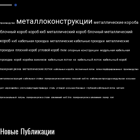
металлоконструкции
металлические короба
производство
блочный короб
короб ккб
металлический короб
блочный металлический
короб
ккб
кабельная проходка
металлические кабельные проходки
металлические
проходки
плоский короб
угловой короб
пкм
опорные конструкции
модульная кабельная
проходка
короб
коробка зажимов
кабельные лотки
кз
кабельный лоток
кабельный короб
лазерная резка
металлические лотки
кабельные короба
лестничный лоток
лотки перфорированные
производство
металлоконструкций
кабельные стойки
лазерная резка металла
плоский
ккб по
кабельная проходка модульная
косынки
укп
нержавейка
узел коммутации привода
сталь
угловой
косынки боковые
глубокий кабельный лоток
металл
трехканальный
латунь
лазерная резка стали
алюминий
ккб 3по
лазерная резка алюминия
лазер
лэп
Новые Публикации