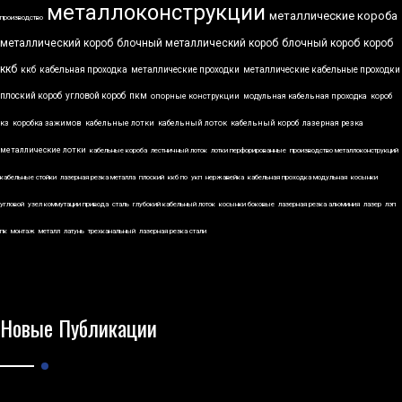
металлоконструкции
металлические короба
производство
металлический короб
блочный металлический короб
блочный короб
короб
ккб
ккб
кабельная проходка
металлические проходки
металлические кабельные проходки
плоский короб
угловой короб
пкм
опорные конструкции
модульная кабельная проходка
короб
кз
коробка зажимов
кабельные лотки
кабельный лоток
кабельный короб
лазерная резка
металлические лотки
кабельные короба
лестничный лоток
лотки перфорированные
производство металлоконструкций
кабельные стойки
лазерная резка металла
плоский
ккб по
укп
нержавейка
кабельная проходка модульная
косынки
угловой
узел коммутации привода
сталь
глубокий кабельный лоток
косынки боковые
лазерная резка алюминия
лазер
лэп
пк
монтаж
металл
латунь
трехканальный
лазерная резка стали
Новые Публикации