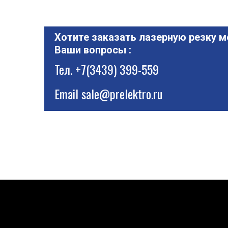
Хотите заказать лазерную резку м
Ваши вопросы :
Тел.
+7(3439) 399-559
Email
sale@prelektro.ru