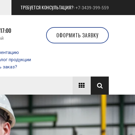
ТРЕБУЕТСЯ КОНСУЛЬТАЦИЯ?:
+7-3439-399-559
 17:00
ОФОРМИТЬ ЗАЯВКУ
ой
зентацию
алог продукции
 заказ?