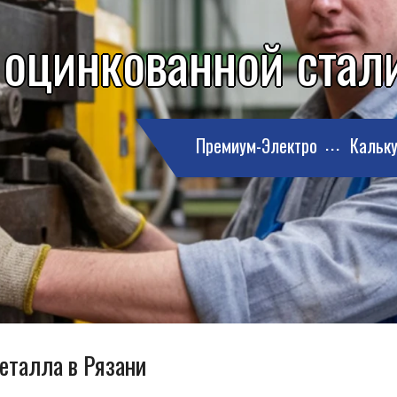
 оцинкованной стали
Премиум-Электро
Кальку
металла в Рязани