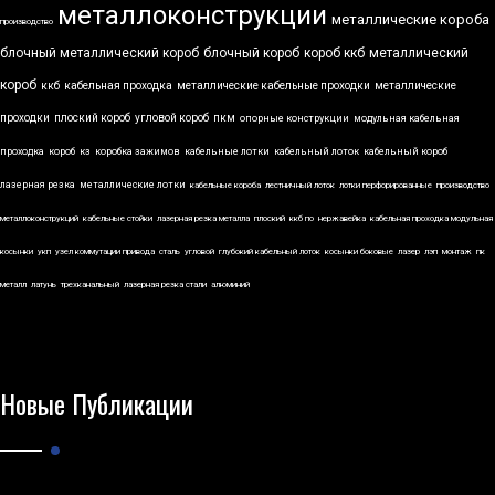
металлоконструкции
металлические короба
производство
блочный металлический короб
блочный короб
короб ккб
металлический
короб
ккб
кабельная проходка
металлические кабельные проходки
металлические
проходки
плоский короб
угловой короб
пкм
опорные конструкции
модульная кабельная
проходка
короб
кз
коробка зажимов
кабельные лотки
кабельный лоток
кабельный короб
лазерная резка
металлические лотки
кабельные короба
лестничный лоток
лотки перфорированные
производство
металлоконструкций
кабельные стойки
лазерная резка металла
плоский
ккб по
нержавейка
кабельная проходка модульная
косынки
укп
узел коммутации привода
сталь
угловой
глубокий кабельный лоток
косынки боковые
лазер
лэп
монтаж
пк
металл
латунь
трехканальный
лазерная резка стали
алюминий
Новые Публикации