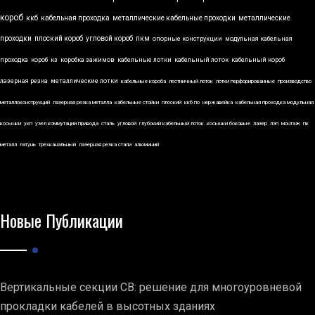
короб
ккб
кабельная проходка
металлические кабельные проходки
металлические
проходки
плоский короб
угловой короб
пкм
опорные конструкции
модульная кабельная
проходка
короб
кз
коробка зажимов
кабельные лотки
кабельный лоток
кабельный короб
лазерная резка
металлические лотки
кабельные короба
лестничный лоток
лотки перфорированные
производство
металлоконструкций
лазерная резка металла
кабельные стойки
плоский
ккб по
нержавейка
кабельная проходка модульная
косынки
укп
узел коммутации привода
сталь
угловой
глубокий кабельный лоток
косынки боковые
лазер
лэп
монтаж
пк
металл
латунь
трехканальный
лазерная резка стали
алюминий
Новые Публикации
Вертикальные секции СВ: решение для многоуровневой
прокладки кабелей в высотных зданиях