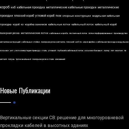
короб
ккб
кабельная проходка
металлические кабельные проходки
металлические
проходки
плоский короб
угловой короб
пкм
опорные конструкции
модульная кабельная
проходка
короб
кз
коробка зажимов
кабельные лотки
кабельный лоток
кабельный короб
лазерная резка
металлические лотки
кабельные короба
лестничный лоток
лотки перфорированные
производство
металлоконструкций
кабельные стойки
лазерная резка металла
плоский
ккб по
нержавейка
кабельная проходка модульная
косынки
укп
узел коммутации привода
сталь
угловой
глубокий кабельный лоток
косынки боковые
лазер
лэп
монтаж
пк
металл
латунь
трехканальный
лазерная резка стали
алюминий
Новые Публикации
Вертикальные секции СВ: решение для многоуровневой
прокладки кабелей в высотных зданиях