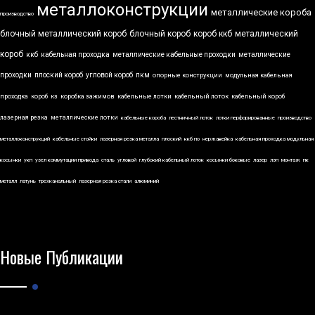
металлоконструкции
металлические короба
производство
блочный металлический короб
блочный короб
короб ккб
металлический
короб
ккб
кабельная проходка
металлические кабельные проходки
металлические
проходки
плоский короб
угловой короб
пкм
опорные конструкции
модульная кабельная
проходка
короб
кз
коробка зажимов
кабельные лотки
кабельный лоток
кабельный короб
лазерная резка
металлические лотки
кабельные короба
лестничный лоток
лотки перфорированные
производство
металлоконструкций
кабельные стойки
лазерная резка металла
плоский
ккб по
нержавейка
кабельная проходка модульная
косынки
укп
узел коммутации привода
сталь
угловой
глубокий кабельный лоток
косынки боковые
лазер
лэп
монтаж
пк
металл
латунь
трехканальный
лазерная резка стали
алюминий
Новые Публикации