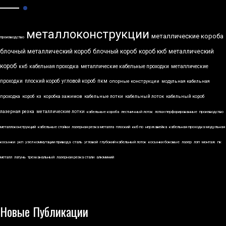
металлоконструкции
металлические короба
производство
блочный металлический короб
блочный короб
короб ккб
металлический
короб
ккб
кабельная проходка
металлические кабельные проходки
металлические
проходки
плоский короб
угловой короб
пкм
опорные конструкции
модульная кабельная
проходка
короб
кз
коробка зажимов
кабельные лотки
кабельный лоток
кабельный короб
лазерная резка
металлические лотки
кабельные короба
лестничный лоток
лотки перфорированные
производство
металлоконструкций
кабельные стойки
лазерная резка металла
плоский
ккб по
нержавейка
кабельная проходка модульная
косынки
укп
узел коммутации привода
сталь
угловой
глубокий кабельный лоток
косынки боковые
лазер
лэп
монтаж
пк
металл
латунь
трехканальный
лазерная резка стали
алюминий
Новые Публикации