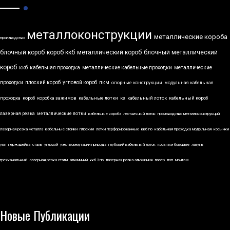
металлоконструкции
металлические короба
производство
блочный короб
короб ккб
металлический короб
блочный металлический
короб
ккб
кабельная проходка
металлические кабельные проходки
металлические
проходки
плоский короб
угловой короб
пкм
опорные конструкции
модульная кабельная
проходка
короб
коробка зажимов
кабельные лотки
кз
кабельный лоток
кабельный короб
лазерная резка
металлические лотки
кабельные короба
лестничный лоток
производство металлоконструкций
лазерная резка металла
кабельные стойки
плоский
лотки перфорированные
ккб по
кабельная проходка модульная
косынки
укп
нержавейка
сталь
угловой
узел коммутации привода
глубокий кабельный лоток
косынки боковые
латунь
трехканальный
лазерная резка стали
алюминий
ккб 3по
лазерная резка алюминия
лазер
лэп
монтаж
Новые Публикации