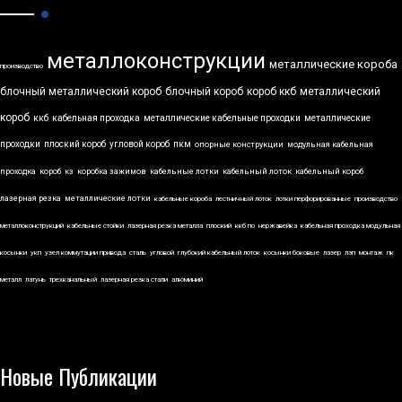
металлоконструкции
металлические короба
производство
блочный металлический короб
блочный короб
короб ккб
металлический
короб
ккб
кабельная проходка
металлические кабельные проходки
металлические
проходки
плоский короб
угловой короб
пкм
опорные конструкции
модульная кабельная
проходка
короб
кз
коробка зажимов
кабельные лотки
кабельный лоток
кабельный короб
лазерная резка
металлические лотки
кабельные короба
лестничный лоток
лотки перфорированные
производство
металлоконструкций
кабельные стойки
лазерная резка металла
плоский
ккб по
нержавейка
кабельная проходка модульная
косынки
укп
узел коммутации привода
сталь
угловой
глубокий кабельный лоток
косынки боковые
лазер
лэп
монтаж
пк
металл
латунь
трехканальный
лазерная резка стали
алюминий
Новые Публикации