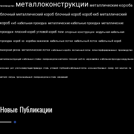
металлоконструкции
металлические короба
производство
блочный металлический короб
блочный короб
короб ккб
металлический
короб
ккб
кабельная проходка
металлические кабельные проходки
металлические
проходки
плоский короб
угловой короб
пкм
опорные конструкции
модульная кабельная
проходка
короб
кз
коробка зажимов
кабельные лотки
кабельный лоток
кабельный короб
лазерная резка
металлические лотки
кабельные короба
лестничный лоток
лотки перфорированные
производство
металлоконструкций
кабельные стойки
лазерная резка металла
плоский
ккб по
нержавейка
кабельная проходка модульная
косынки
укп
узел коммутации привода
сталь
угловой
глубокий кабельный лоток
косынки боковые
лазер
лэп
монтаж
пк
металл
латунь
трехканальный
лазерная резка стали
алюминий
Новые Публикации