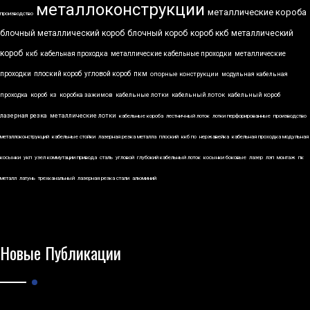
металлоконструкции
металлические короба
производство
блочный металлический короб
блочный короб
короб ккб
металлический
короб
ккб
кабельная проходка
металлические кабельные проходки
металлические
проходки
плоский короб
угловой короб
пкм
опорные конструкции
модульная кабельная
проходка
короб
кз
коробка зажимов
кабельные лотки
кабельный лоток
кабельный короб
лазерная резка
металлические лотки
кабельные короба
лестничный лоток
лотки перфорированные
производство
металлоконструкций
кабельные стойки
лазерная резка металла
плоский
ккб по
нержавейка
кабельная проходка модульная
косынки
укп
узел коммутации привода
сталь
угловой
глубокий кабельный лоток
косынки боковые
лазер
лэп
монтаж
пк
металл
латунь
трехканальный
лазерная резка стали
алюминий
Новые Публикации