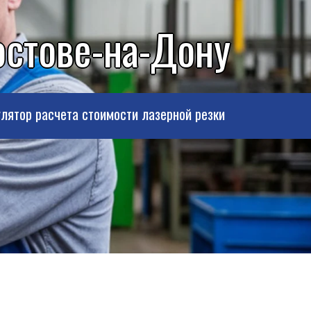
остове-на-Дону
лятор расчета стоимости лазерной резки