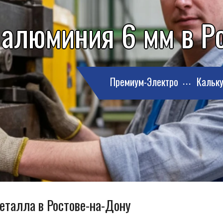
 алюминия 6 мм в Р
Премиум-Электро
Кальку
металла в Ростове-на-Дону