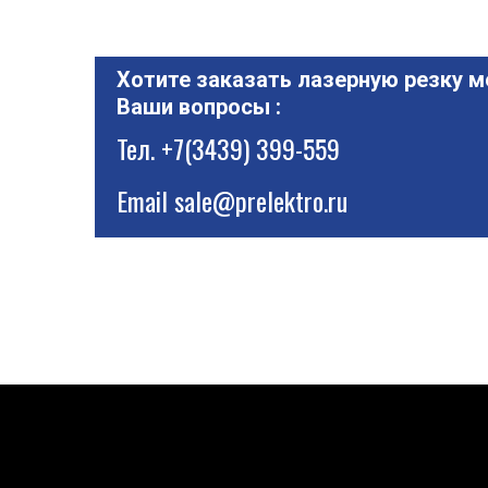
Хотите заказать лазерную резку м
Ваши вопросы :
Тел.
+7(3439) 399-559
Email
sale@prelektro.ru