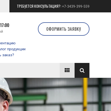
ТРЕБУЕТСЯ КОНСУЛЬТАЦИЯ?:
+7-3439-399-559
 17:00
ОФОРМИТЬ ЗАЯВКУ
ой
зентацию
алог продукции
 заказ?