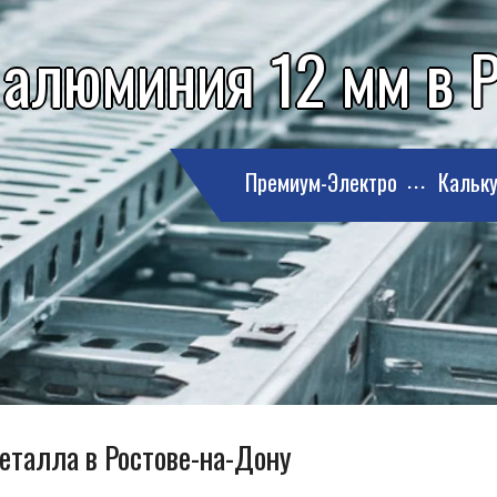
 алюминия 12 мм в 
Премиум-Электро
Кальку
металла в Ростове-на-Дону