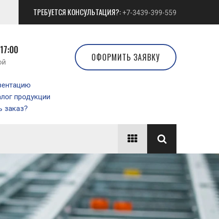
ТРЕБУЕТСЯ КОНСУЛЬТАЦИЯ?:
+7-3439-399-559
 17:00
ОФОРМИТЬ ЗАЯВКУ
ой
зентацию
алог продукции
 заказ?