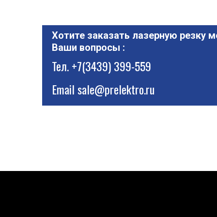
Хотите заказать лазерную резку м
Ваши вопросы :
Тел.
+7(3439) 399-559
Email
sale@prelektro.ru