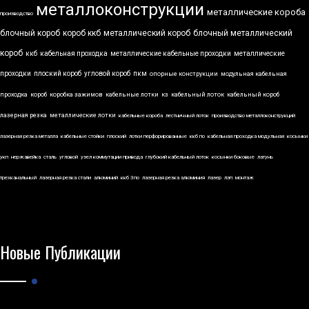
металлоконструкции
металлические короба
производство
блочный короб
короб ккб
металлический короб
блочный металлический
короб
ккб
кабельная проходка
металлические кабельные проходки
металлические
проходки
плоский короб
угловой короб
пкм
опорные конструкции
модульная кабельная
проходка
короб
коробка зажимов
кабельные лотки
кз
кабельный лоток
кабельный короб
лазерная резка
металлические лотки
кабельные короба
лестничный лоток
производство металлоконструкций
лазерная резка металла
кабельные стойки
плоский
лотки перфорированные
ккб по
кабельная проходка модульная
косынки
укп
нержавейка
сталь
угловой
узел коммутации привода
глубокий кабельный лоток
косынки боковые
латунь
трехканальный
лазерная резка стали
алюминий
ккб 3по
лазерная резка алюминия
лазер
лэп
монтаж
Новые Публикации