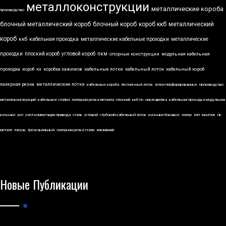
металлоконструкции
металлические короба
производство
блочный металлический короб
блочный короб
короб ккб
металлический
короб
ккб
кабельная проходка
металлические кабельные проходки
металлические
проходки
плоский короб
угловой короб
пкм
опорные конструкции
модульная кабельная
проходка
короб
кз
коробка зажимов
кабельные лотки
кабельный лоток
кабельный короб
лазерная резка
металлические лотки
кабельные короба
лестничный лоток
лотки перфорированные
производство
металлоконструкций
кабельные стойки
лазерная резка металла
плоский
ккб по
нержавейка
кабельная проходка модульная
косынки
укп
узел коммутации привода
сталь
угловой
глубокий кабельный лоток
косынки боковые
лазер
лэп
монтаж
пк
металл
латунь
трехканальный
лазерная резка стали
алюминий
Новые Публикации